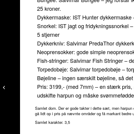
25 kroner.
Dykkermaske: IST Hunter dykkermaske – 
Snorkel: IST jagt og fridykningssnorkel 
5 stjerner
Dykkerkniv: Salvimar PredaThor dykkerkn
Neoprensokker: gode simple neoprensokke
Fish-stringer: Salvimar Fish Stringer – de
Torpedobøje: Salvimar torpedobøje – torp
Bøjeline – ingen særskilt bøjeline, så det
Alt udstyr i samlet
Pris: 3199,- (med 7mm) – en stærk pris, s
jagtpakke “Superior”
udskifte harpun og måske svømmefødder. 
Samlet dom. Der er gode takter i dette sæt, men harpun 
gå lidt op i pris på nævnte områder og få markant bedre u
Samlet karakter. 3,5