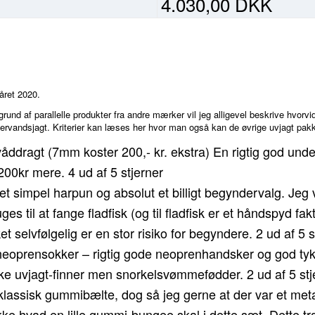
4.030,00 DKK
året 2020.
rund af parallelle produkter fra andre mærker vil jeg alligevel beskrive hvorv
 undervandsjagt. Kriterier kan læses her hvor man også kan de øvrige uvjagt pa
ddragt (7mm koster 200,- kr. ekstra) En rigtig god unde
00kr mere. 4 ud af 5 stjerner
simpel harpun og absolut et billigt begyndervalg. Jeg vi
es til at fange fladfisk (og til fladfisk er et håndspyd f
 selvfølgelig er en stor risiko for begyndere. 2 ud af 5 s
prensokker – rigtig gode neoprenhandsker og god tykkel
ke uvjagt-finner men snorkelsvømmefødder. 2 ud af 5 stj
assisk gummibælte, dog så jeg gerne at der var et metal
ke hvad en lille gummi-bungee skal i dette sæt. Dette tr