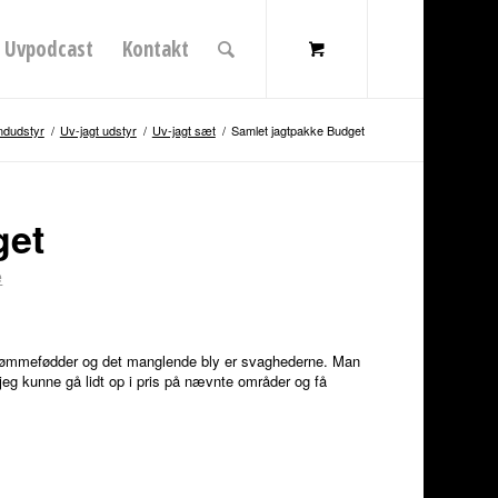
Uvpodcast
Kontakt
ndudstyr
/
Uv-jagt udstyr
/
Uv-jagt sæt
/
Samlet jagtpakke Budget
get
e
svømmefødder og det manglende bly er svaghederne. Man
 jeg kunne gå lidt op i pris på nævnte områder og få