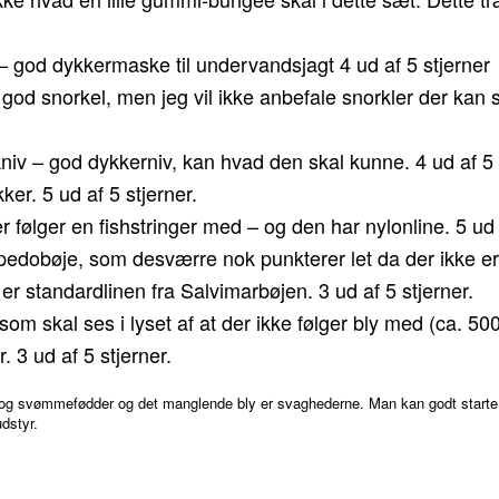
god dykkermaske til undervandsjagt 4 ud af 5 stjerner
– god snorkel, men jeg vil ikke anbefale snorkler der kan
iv – god dykkerniv, kan hvad den skal kunne. 4 ud af 5 s
r. 5 ud af 5 stjerner.
r følger en fishstringer med – og den har nylonline. 5 ud 
edobøje, som desværre nok punkterer let da der ikke er 
 er standardlinen fra Salvimarbøjen. 3 ud af 5 stjerner.
om skal ses i lyset af at der ikke følger bly med (ca. 500
3 ud af 5 stjerner.
og svømmefødder og det manglende bly er svaghederne. Man kan godt starte he
dstyr.