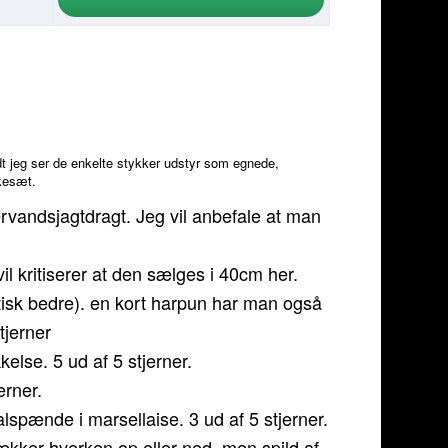
idt jeg ser de enkelte stykker udstyr som egnede,
kkesæt.
rvandsjagtdragt. Jeg vil anbefale at man
l kritiserer at den sælges i 40cm her.
aktisk bedre). en kort harpun har man også
tjerner
se. 5 ud af 5 stjerner.
erner.
spænde i marsellaise. 3 ud af 5 stjerner.
ækker hverken op eller ned, men spild af