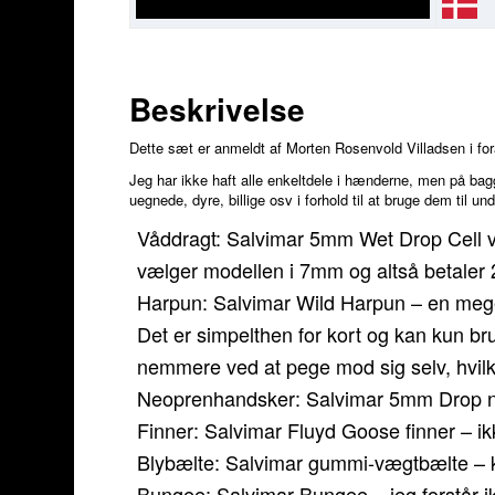
Beskrivelse
Dette sæt er anmeldt af Morten Rosenvold Villadsen i for
Jeg har ikke haft alle enkeltdele i hænderne, men på bagg
uegnede, dyre, billige osv i forhold til at bruge dem til
Våddragt: Salvimar 5mm Wet Drop Cell vå
vælger modellen i 7mm og altså betaler 2
Harpun: Salvimar Wild Harpun – en meget 
Det er simpelthen for kort og kan kun brug
nemmere ved at pege mod sig selv, hvilket
Neoprenhandsker: Salvimar 5mm Drop neo
Finner: Salvimar Fluyd Goose finner – ik
Blybælte: Salvimar gummi-vægtbælte – kl
Bungee: Salvimar Bungee – jeg forstår ik