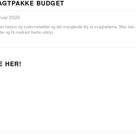
AGTPAKKE BUDGET
bruar 2020
en harpun og svømmefødder og det manglende bly er svaghederne. Man kan godt
der og få markant bedre udstyr.
E HER!