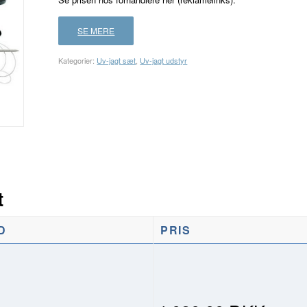
SE MERE
Kategorier:
Uv-jagt sæt
,
Uv-jagt udstyr
t
D
PRIS