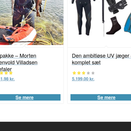
tpakke – Morten
Den ambitiøse UV jæger 
nvold Villadsen
komplet sæt
faler
eret
31,98
kr.
Vurderet
5.199,00
kr.
0
3.00
f 5
ud af
Se mere
Se mere
5