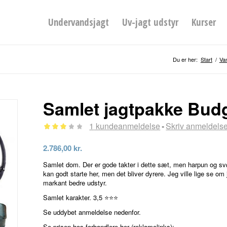
Undervandsjagt
Uv-jagt udstyr
Kurser
Du er her:
Start
/
Va
Samlet jagtpakke Bud
1
kundeanmeldelse
Skriv anmeldels
-
Bedømt
2.786,00
kr.
som
Samlet dom. Der er gode takter i dette sæt, men harpun og 
3.00
kan godt starte her, men det bliver dyrere. Jeg ville lige se om
ud af 5
markant bedre udstyr.
baseret
Samlet karakter. 3,5 ⭐⭐⭐
på
Se uddybet anmeldelse nedenfor.
1
kundebedømmelse
Se prisen hos forhandlere her (reklamelinks):