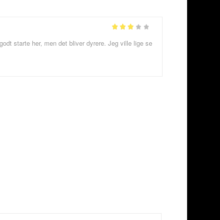
Vurderet
 starte her, men det bliver dyrere. Jeg ville lige se
ud af
3
5