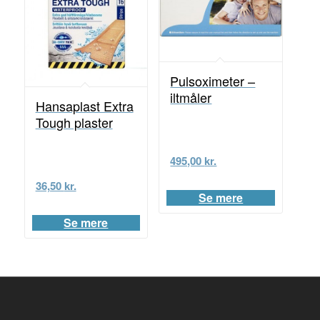
Pulsoximeter –
iltmåler
Hansaplast Extra
Tough plaster
495,00
kr.
36,50
kr.
Se mere
Se mere