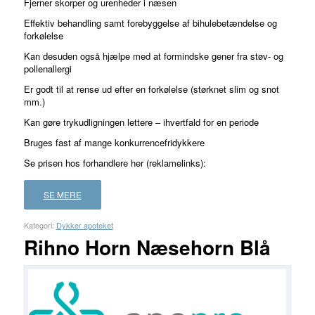
Fjerner skorper og urenheder i næsen
ud af 5
Effektiv behandling samt forebyggelse af bihulebetændelse og
baseret på
forkølelse
Kan desuden også hjælpe med at formindske gener fra støv- og
1
kundebedømmelse
pollenallergi
Er godt til at rense ud efter en forkølelse (størknet slim og snot
mm.)
Kan gøre trykudligningen lettere – ihvertfald for en periode
Bruges fast af mange konkurrencefridykkere
Se prisen hos forhandlere her (reklamelinks):
SE MERE
Kategori:
Dykker apoteket
Rihno Horn Næsehorn Blå
FORHANDLER
LAND
PRIS
LÆS
MERE