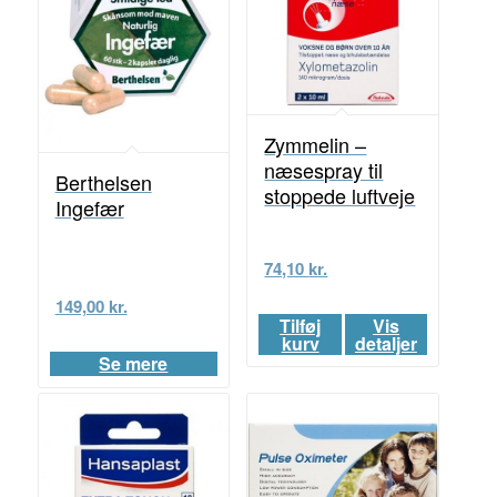
Zymmelin –
næsespray til
Berthelsen
stoppede luftveje
Ingefær
74,10
kr.
149,00
kr.
Tilføj
Vis
kurv
detaljer
Se mere