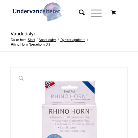
Vandudstyr
Du er her:
Start
/
Vandudstyr
/
Dykker apoteket
/
Rihno Horn Næsehorn Blå