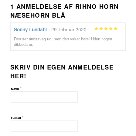
1 ANMELDELSE AF
RIHNO HORN
NÆSEHORN BLÅ
29. februar 2020
Sonny Lundahl
–
Vurderet
5
Den ser åndssvag ud, men den virker bare! Uden nogen
ud af 5
dikkedarer.
SKRIV DIN EGEN ANMELDELSE
HER!
*
Navn
*
E-mail