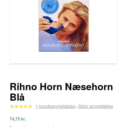
Rihno Horn Næsehorn
Blå
1
kundeanmeldelse
Skriv anmeldelse
-
Bedømt
74,75
kr.
som
5.00