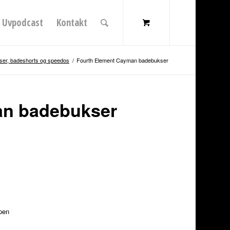
Uvpodcast
Kontakt
er, badeshorts og speedos
/
Fourth Element Cayman badebukser
an badebukser
ppen