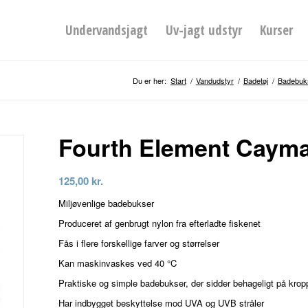
Undervandsjagt
Uv-jagt udstyr
Kurser
Du er her:
Start
/
Vandudstyr
/
Badetøj
/
Badebuks
Fourth Element Caym
125,00
kr.
Miljøvenlige badebukser
Produceret af genbrugt nylon fra efterladte fiskenet
Fås i flere forskellige farver og størrelser
Kan maskinvaskes ved 40 °C
Praktiske og simple badebukser, der sidder behageligt på kro
Har indbygget beskyttelse mod UVA og UVB stråler