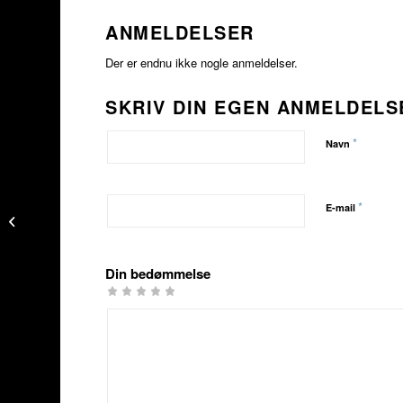
ANMELDELSER
Der er endnu ikke nogle anmeldelser.
SKRIV DIN EGEN ANMELDELS
*
Navn
*
E-mail
IST Fløjte
Din bedømmelse
1
2 ud
3 ud af
4 ud af 5
5 ud af 5
ud
af 5
5
stjerner
stjerner
af
stjerner
stjerner
5
stjerner