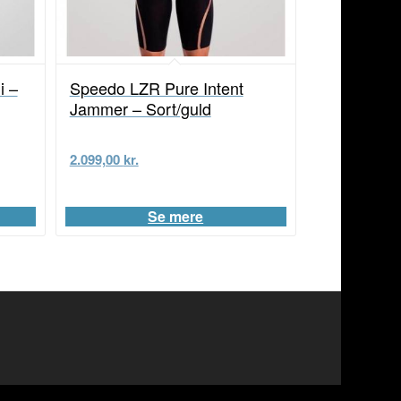
i –
Speedo LZR Pure Intent
Jammer – Sort/guld
2.099,00
kr.
Se mere