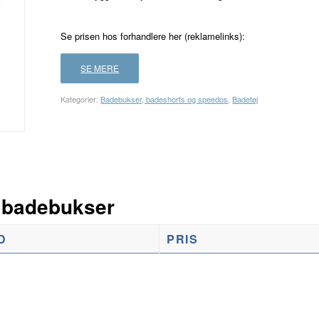
Se prisen hos forhandlere her (reklamelinks):
SE MERE
Kategorier:
Badebukser, badeshorts og speedos
,
Badetøj
 badebukser
D
PRIS