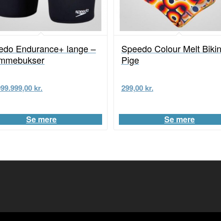
edo Endurance+ lange –
Speedo Colour Melt Bikin
mmebukser
Pige
999.999,00
kr.
299,00
kr.
Se mere
Se mere