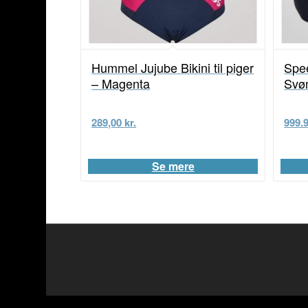
Hummel Jujube Bikini til piger
Spe
– Magenta
Svø
289,00
kr.
999.
Se mere