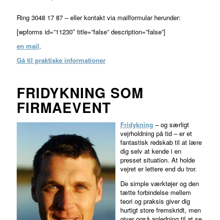
Ring 3048 17 87 – eller kontakt via mailformular herunder:
[wpforms id=”11230″ title=”false” description=”false”]
en mail
.
Gå til praktiske informationer
FRIDYKNING SOM
FIRMAEVENT
Fridykning
– og særligt
vejrholdning på tid – er et
fantastisk redskab til at lære
dig selv at kende i en
presset situation. At holde
vejret er lettere end du tror.
De simple værktøjer og den
tætte forbindelse mellem
teori og praksis giver dig
hurtigt store fremskridt, men
giver også anledning til at se