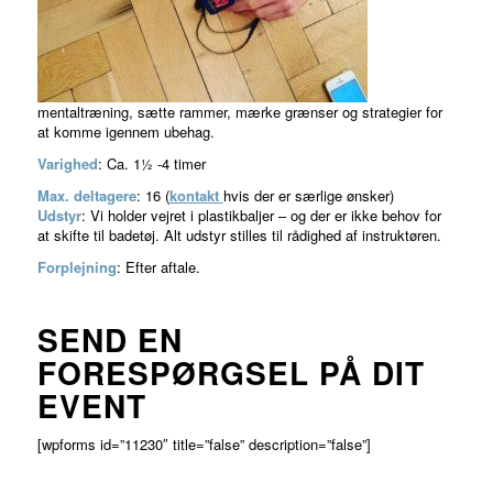
mentaltræning, sætte rammer, mærke grænser og strategier for
at komme igennem ubehag.
Varighed
: Ca. 1½ -4 timer
Max. deltagere
: 16 (
kontakt
hvis der er særlige ønsker)
Udstyr
: Vi holder vejret i plastikbaljer – og der er ikke behov for
at skifte til badetøj. Alt udstyr stilles til rådighed af instruktøren.
Forplejning
: Efter aftale.
SEND EN
FORESPØRGSEL PÅ DIT
EVENT
[wpforms id=”11230″ title=”false” description=”false”]