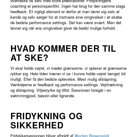
overraske os selv med store præstationer. Fridykningens
coaching er personspecifikt. Ingen har brug for den samme slags
feedback. Et vigtigt element er derfor at man lærer sig selv at
kende og selv sørger for at instruere sine omgivelser i at skabe
de bedste performance settings. Det kan være svært. Men det
lønner sig når ens omgivelser giver de bedst mulige forhold.
HVAD KOMMER DER TIL
AT SKE?
Vi skal holde vejret, vi møder grænserne, vi oplever at grænserne
rykker sig. Hele tiden træner vi os i kunne holde vejret længst tid
muligt. Eller få den bedste oplevelse. Mest mulig afslapning.
Værktøjerne er feedback og performance settings. Vejrtrækning
og afslapning. Viljestyrke og tillid. Sessionen foregår i en
swimmingpool, bassin eller lignende.
FRIDYKNING OG
SIKKERHED
Fridykkersessionen bliver afholdt af
Morten Rosenvold