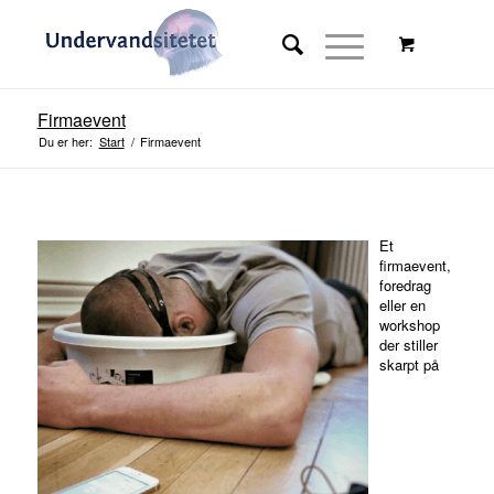
Firmaevent
Du er her:
Start
/
Firmaevent
Et
firmaevent,
foredrag
eller en
workshop
Stor rabat på online kursus
der stiller
med rabatkode i resten af 2023
skarpt på
Se tilbud