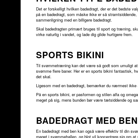
Det er forskelligt hvilken badedragt, der er det bedste val
på en badedragt, som måske ikke er så stramtsiddende, me
sammenligning med en billigere badedragt.
Skal badedragten primært bruges til sport og træning, sk
virke naturlig i vandet, og lade dig glide hurtigere frem.
SPORTS BIKINI
Til svømmetræning kan det være så godt som umuligt at be
svømme flere baner. Her er en sports bikini fantastisk,
det skal.
Ligesom med en badedragt, bemærker du nærmest ikke at 
På en sports bikini, er pasformen og stilen alfa og omega
meget på sig, mens bunden bør være tætsiddende og sam
BADEDRAGT MED BEN
En badedragt med ben kan også være effektiv til din svøm
meget i svømmehallen, og blot vil koncentrere sig om at s