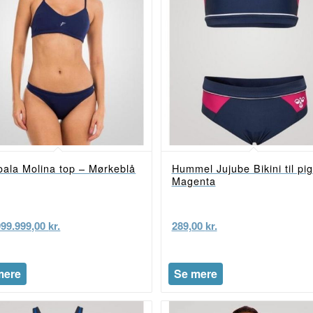
oala Molina top – Mørkeblå
Hummel Jujube Bikini til pig
Magenta
999.999,00
kr.
289,00
kr.
mere
Se mere