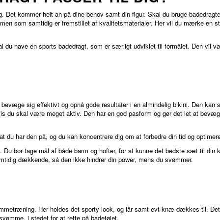
g. Det kommer helt an på dine behov samt din figur. Skal du bruge badedragten ti
n som samtidig er fremstillet af kvalitetsmaterialer. Her vil du mærke en sto
al du have en sports badedragt, som er særligt udviklet til formålet. Den vi
væge sig effektivt og opnå gode resultater i en almindelig bikini. Den kan sid
 hvis du skal være meget aktiv. Den har en god pasform og gør det let at bev
du har den på, og du kan koncentrere dig om at forbedre din tid og optime
. Du bør tage mål af både barm og hofter, for at kunne det bedste sæt til din k
tidig dækkende, så den ikke hindrer din power, mens du svømmer.
metræning. Her holdes det sporty look, og lår samt evt knæ dækkes til. Det 
vømme, i stedet for at rette på badetøjet.