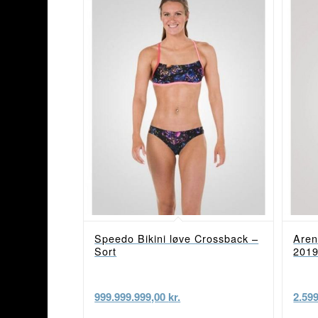
Speedo Bikini løve Crossback –
Aren
Sort
2019
999.999.999,00
kr.
2.59