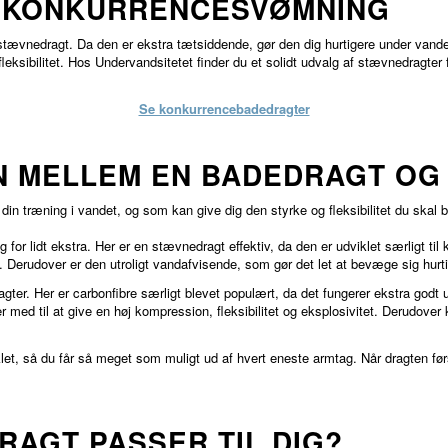
L KONKURRENCESVØMNING
 stævnedragt. Da den er ekstra tætsiddende, gør den dig hurtigere under vande
ksibilitet. Hos Undervandsitetet finder du et solidt udvalg af stævnedragter 
Se konkurrencebadedragter
N MELLEM EN BADEDRAGT OG
 din træning i vandet, og som kan give dig den styrke og fleksibilitet du skal 
for lidt ekstra. Her er en stævnedragt effektiv, da den er udviklet særligt t
n. Derudover er den utroligt vandafvisende, som gør det let at bevæge sig hurt
ter. Her er carbonfibre særligt blevet populært, da det fungerer ekstra godt un
 er med til at give en høj kompression, fleksibilitet og eksplosivitet. Derudov
et, så du får så meget som muligt ud af hvert eneste armtag. Når dragten først 
RAGT PASSER TIL DIG?