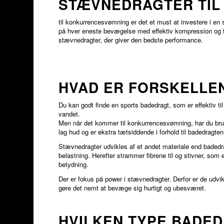
STÆVNEDRAGTER TI
til konkurrencesvømning er det et must at investere i en
på hver eneste bevægelse med effektiv kompression og fle
stævnedragter, der giver den bedste performance.
HVAD ER FORSKELLE
Du kan godt finde en sports badedragt, som er effektiv til
vandet.
Men når det kommer til konkurrencesvømning, har du brug 
lag hud og er ekstra tætsiddende i forhold til badedragte
Stævnedragter udvikles af et andet materiale end badedrag
belastning. Herefter strammer fibrene til og stivner, som
betydning.
Der er fokus på power i stævnedragter. Derfor er de udvikl
gøre det nemt at bevæge sig hurtigt og ubesværet.
HVILKEN TYPE BADED