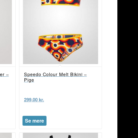
er –
Speedo Colour Melt Bikini –
Pige
299,00
kr.
Se mere