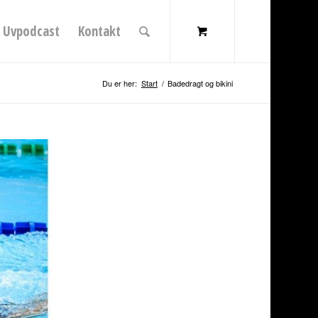
Uvpodcast
Kontakt
Du er her:
Start
/
Badedragt og bikini