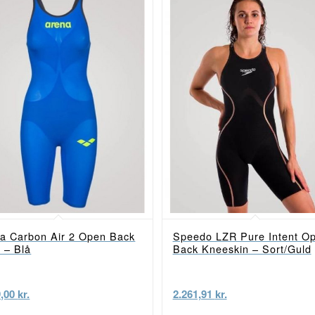
a Carbon Air 2 Open Back
Speedo LZR Pure Intent O
 – Blå
Back Kneeskin – Sort/Guld
9,00
kr.
2.261,91
kr.