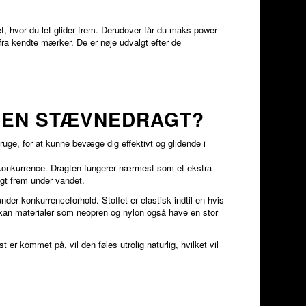
t, hvor du let glider frem. Derudover får du maks power
fra kendte mærker. De er nøje udvalgt efter de
 EN STÆVNEDRAGT?
bruge, for at kunne bevæge dig effektivt og glidende i
il konkurrence. Dragten fungerer nærmest som et ekstra
igt frem under vandet.
der konkurrenceforhold. Stoffet er elastisk indtil en hvis
er kan materialer som neopren og nylon også have en stor
er kommet på, vil den føles utrolig naturlig, hvilket vil