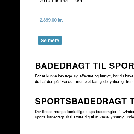
2019 Limited – Rød
2.899,00
kr.
Se mere
BADEDRAGT TIL SPOR
For at kunne bevæge sig effektivt og hurtigt, bør du hav
du har den på i vandet, men blot kan glide lynhurtigt fre
SPORTSBADEDRAGT T
Der findes mange forskellige slags badedragter til kvinder.
sports badedragt skal støtte dig til at være lynhurtig un