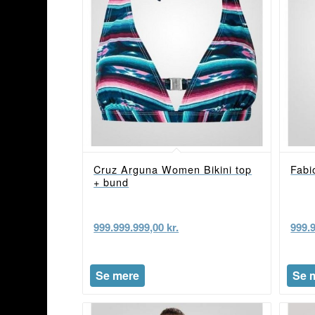
Cruz Arguna Women Bikini top
Fabi
+ bund
999.999.999,00
kr.
999.
Se mere
Se 