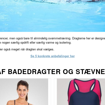
rencer, men også bare til almindelig svømmetræning. Dragterne her er designe
 nogen særlig opdrift eller særlig varme og isolering.
ylder også meget når dragten skal vælges.
Se 5 konkrete anbefalinger her
AF BADEDRAGTER OG STÆVN