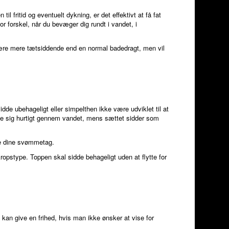
l fritid og eventuelt dykning, er det effektivt at få fat
r forskel, når du bevæger dig rundt i vandet, i
l være mere tætsiddende end en normal badedragt, men vil
de ubehageligt eller simpelthen ikke være udviklet til at
æge sig hurtigt gennem vandet, mens sættet sidder som
re dine svømmetag.
ropstype. Toppen skal sidde behageligt uden at flytte for
kan give en frihed, hvis man ikke ønsker at vise for