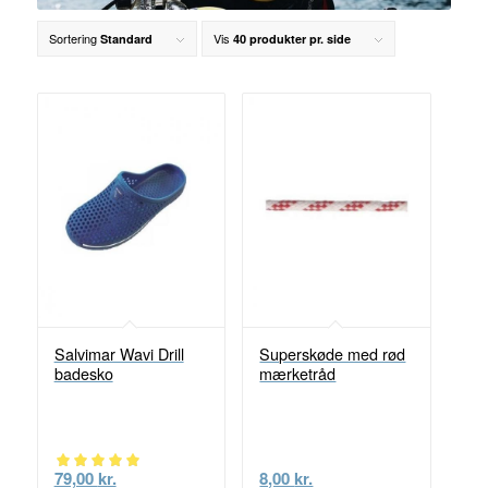
Sortering
Vis
Standard
40 produkter pr. side
Salvimar Wavi Drill
Superskøde med rød
badesko
mærketråd
79,00
kr.
8,00
kr.
Vurderet