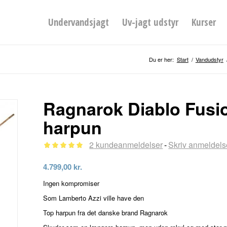
Undervandsjagt
Uv-jagt udstyr
Kurser
Du er her:
Start
/
Vandudstyr
Ragnarok Diablo Fusio
harpun
2
kundeanmeldelser
Skriv anmeldels
-
Bedømt
4.799,00
kr.
som
5.00
Ingen kompromiser
ud af 5
Som Lamberto Azzi ville have den
baseret på
Top harpun fra det danske brand Ragnarok
2
kundebedømmelser