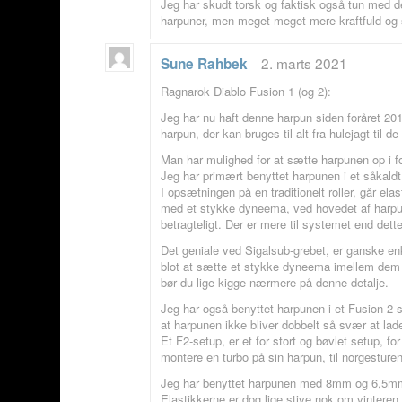
Jeg har skudt torsk og faktisk også tun med d
harpuner, men meget meget mere kraftfuld og s
2. marts 2021
Sune Rahbek
–
Ragnarok Diablo Fusion 1 (og 2):
Jeg har nu haft denne harpun siden foråret 20
harpun, der kan bruges til alt fra hulejagt til de
Man har mulighed for at sætte harpunen op i fo
Jeg har primært benyttet harpunen i et såkaldt
I opsætningen på en traditionelt roller, går ela
med et stykke dyneema, ved hovedet af harpune
betragteligt. Der er mere til systemet end dette
Det geniale ved Sigalsub-grebet, er ganske enke
blot at sætte et stykke dyneema imellem dem – 
bør du lige kigge nærmere på denne detalje.
Jeg har også benyttet harpunen i et Fusion 2 se
at harpunen ikke bliver dobbelt så svær at lad
Et F2-setup, er et for stort og bøvlet setup, fo
montere en turbo på sin harpun, til norgesturen 
Jeg har benyttet harpunen med 8mm og 6,5mm spy
Elastikkerne er dog lige stive nok om vinteren,