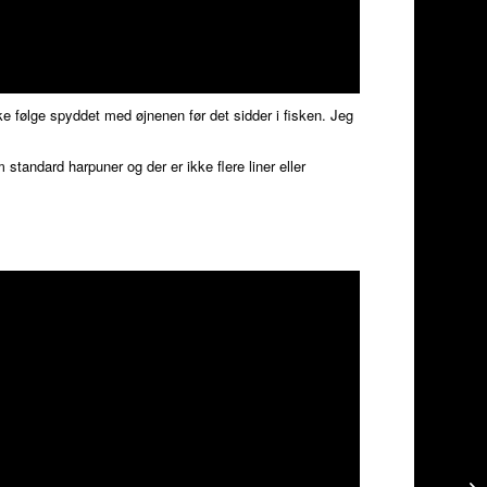
e følge spyddet med øjnenen før det sidder i fisken. Jeg
.
standard harpuner og der er ikke flere liner eller