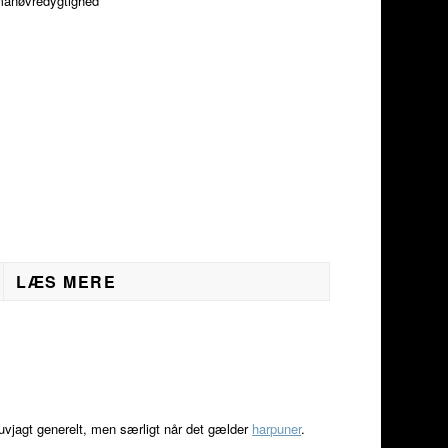
manøvredygtighed
LÆS MERE
uvjagt generelt, men særligt når det gælder
harpuner
.