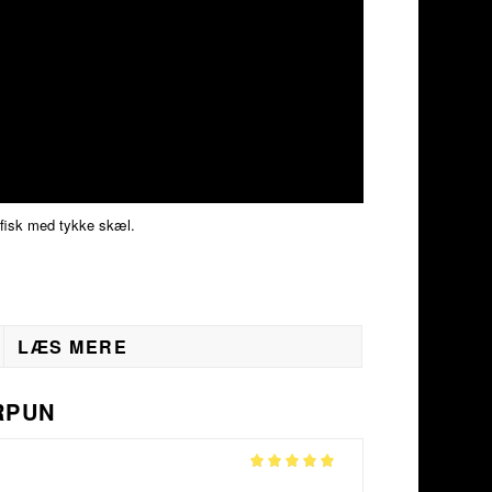
y fisk med tykke skæl.
LÆS MERE
RPUN
Vurderet
5