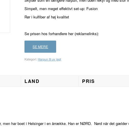
Skyder som en længere harpun, men uden rekyl og med stor 
Simpelt, men meget effektivt set-up: Fusion
Rør i kulfiber af høj kvalitet
Se prisen hos forhandlere her (reklamelinks):
SE MERE
Kategori:
Harpun til uv jagt
LAND
PRIS
r, men har boet i Helsingør i en årrække. Han er NØRD. Nørd når det gælder 