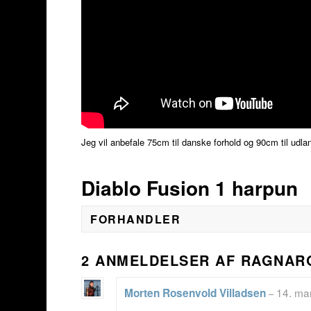
Jeg vil anbefale 75cm til danske forhold og 90cm til udla
Diablo Fusion 1 harpun
FORHANDLER
2 ANMELDELSER AF
RAGNARO
14. ma
Morten Rosenvold Villadsen
–