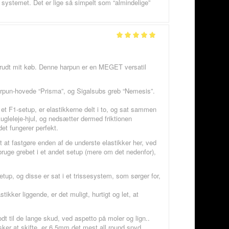
 systemet. Det er lige så simpelt som “almindelige”
ud af 5
Vurderet
5
ud af 5
rtrudt mit køb. Denne harpun er en MEGET versatil
 harpun-hovede “Prisma”, og Sigalsubs greb “Nemesis”.
I et F1-setup, er elastikkerne delt i to, og sat sammen
gleleje-hjul, og nedsætter dermed friktionen
det fungerer perfekt.
gt at fastgøre enden af de underste elastikker her, ved
bruge grebet i et andet setup (mere om det nedenfor),
etup, og disse er sat i et trissesystem, som sørger for,
tikker liggende, er det muligt, hurtigt og let, at
t til de lange skud, ved aspetto på moler og lign..
nsker at skifte, er 6,5mm det mest all round spyd.