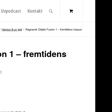
Uvpodcast
Kontakt
/
Harpun til uv jagt
/
Ragnarok Diablo Fusion 1 – fremtidens harpun
n 1 – fremtidens
e