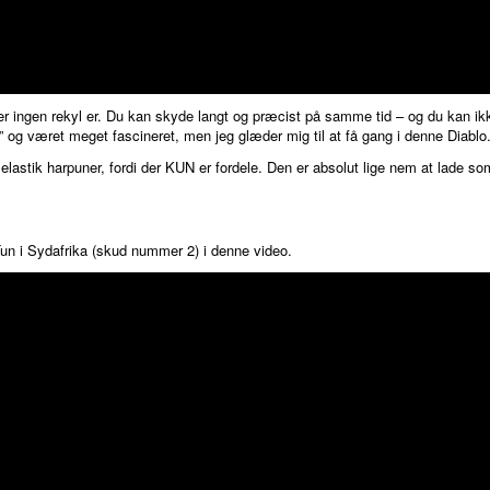
er ingen rekyl er. Du kan skyde langt og præcist på samme tid – og du kan ikk
 og været meget fascineret, men jeg glæder mig til at få gang i denne Diablo
elastik harpuner, fordi der KUN er fordele. Den er absolut lige nem at lade som 
Tun i Sydafrika (skud nummer 2) i denne video.