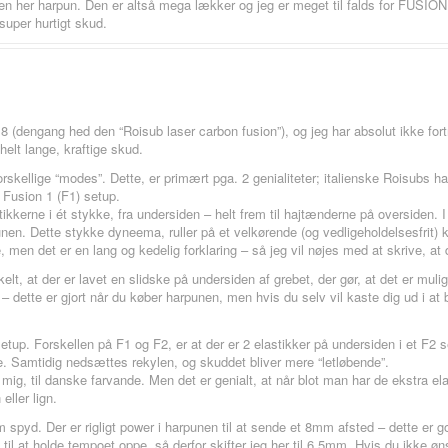
en her harpun. Den er altså mega lækker og jeg er meget til falds for FUSION
uper hurtigt skud.
18 (dengang hed den “Roisub laser carbon fusion”), og jeg har absolut ikke fo
 helt lange, kraftige skud.
rskellige “modes”. Dette, er primært pga. 2 genialiteter; italienske Roisubs
 Fusion 1 (F1) setup.
stikkerne i ét stykke, fra undersiden – helt frem til hajtænderne på oversiden. 
n. Dette stykke dyneema, ruller på et velkørende (og vedligeholdelsesfrit) ku
, men det er en lang og kedelig forklaring – så jeg vil nøjes med at skrive, at 
lt, at der er lavet en slidske på undersiden af grebet, der gør, at det er muli
dette er gjort når du køber harpunen, men hvis du selv vil kaste dig ud i at 
tup. Forskellen på F1 og F2, er at der er 2 elastikker på undersiden i et F2 s
e. Samtidig nedsættes rekylen, og skuddet bliver mere “letløbende”.
r mig, til danske farvande. Men det er genialt, at når blot man har de ekstra elas
eller lign.
d. Der er rigligt power i harpunen til at sende et 8mm afsted – dette er god
 til at holde tempoet oppe, så derfor skifter jeg her til 6,5mm. Hvis du ikke ø