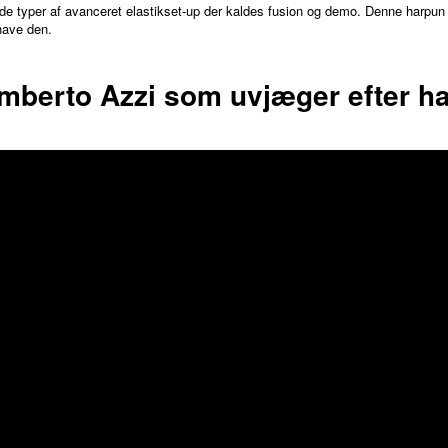
 de typer af avanceret elastikset-up der kaldes fusion og demo. Denne harpu
have den.
amberto Azzi som uvjæger efter ha