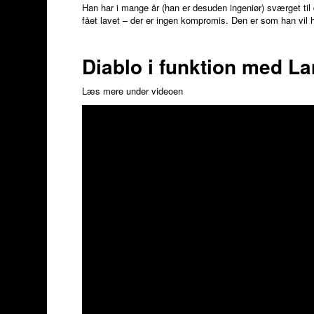
Han har i mange år (han er desuden ingeniør) sværget til
fået lavet – der er ingen kompromis. Den er som han vil 
Diablo i funktion med L
Læs mere under videoen