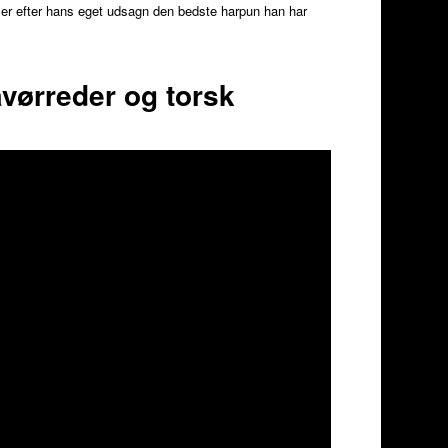
n er efter hans eget udsagn den bedste harpun han har
vørreder og torsk