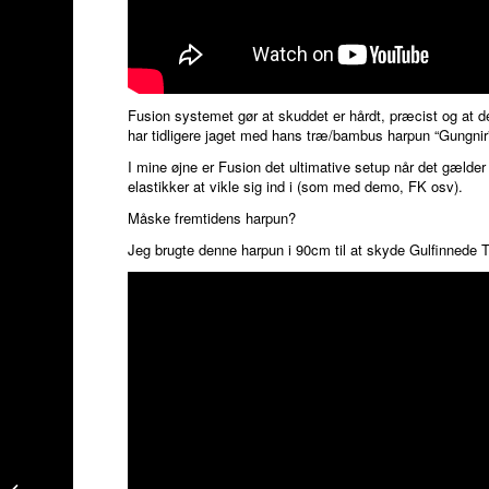
Fusion systemet gør at skuddet er hårdt, præcist og at d
har tidligere jaget med hans træ/bambus harpun “Gungnir”
I mine øjne er Fusion det ultimative setup når det gælder 
elastikker at vikle sig ind i (som med demo, FK osv).
Måske fremtidens harpun?
Jeg brugte denne harpun i 90cm til at skyde Gulfinnede 
Frivannsliv Flexi