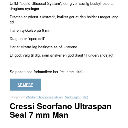
Unikt “Liquid Ultraseal System”, der giver særlig beskyttelse af
dragtens syninger
Dragten er yderst slidstærk, hvilket gør at den holder i meget lang
tid
Har en tykkelse på 5 mm
Dragten er “open-cell”
Har et ekstra lag beskyttelse på knæene
Et godt valg til dig, som ønsker en god dragt til undervandsjagt
Se prisen hos forhandlere her (reklamelinks):
SE MERE
Kategorier:
Våddragt til undervandsjagt
,
Våddragter (alle)
Cressi Scorfano Ultraspan
Seal 7 mm Man
FORHANDLER
LAND
PRIS
LÆS