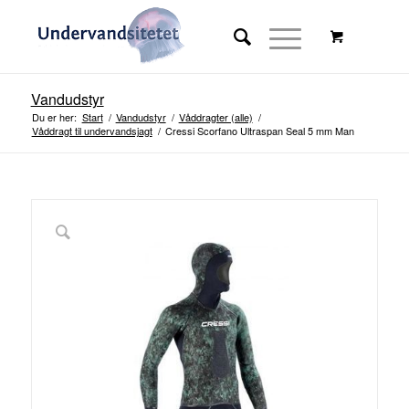
Vandudstyr
Du er her:
Start
/
Vandudstyr
/
Våddragter (alle)
/
Våddragt til undervandsjagt
/
Cressi Scorfano Ultraspan Seal 5 mm Man