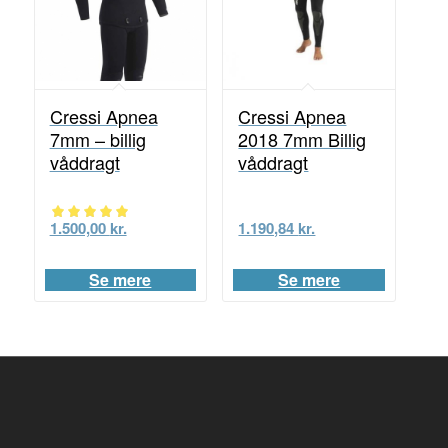
Cressi Apnea
Cressi Apnea
2018 7mm Billig
7mm – billig
våddragt
våddragt
1.190,84
kr.
1.500,00
kr.
Vurderet
5.00
Se mere
Se mere
ud af 5