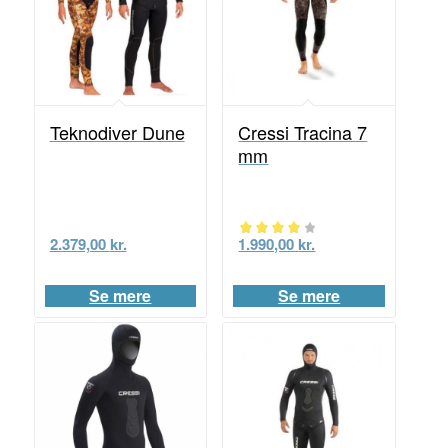
Teknodiver Dune
Cressi Tracina 7
mm
2.379,00
kr.
1.990,00
kr.
Vurderet
4.00
Se mere
Se mere
ud af 5